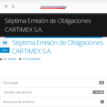
Séptima Emisión de Obligaciones
CARTIMEX S.A.
Séptima Emisión de Obligaciones
09
CARTIMEX S.A.
Nov
By
admin
0 Comments
Descargar
88
Tamaño del archivo
1.84 MB
Recuento de archivos
1