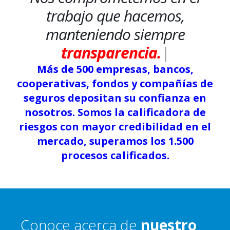
trabajo que hacemos,
manteniendo siempre
transparencia.
|
Más de 500 empresas, bancos,
cooperativas, fondos y compañías de
seguros depositan su confianza en
nosotros. Somos la calificadora de
riesgos con mayor credibilidad en el
mercado, superamos los 1.500
procesos calificados.
Conoce acerca de
nuestro