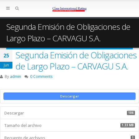
Segunda Emisión de Obligaciones de
Largo Plazo – CARVAGU S.A.
Segunda Emisión de Obligaciones
25
de Largo Plazo – CARVAGU S.A.
Jun
By
admin
0 Comments
Descargar
Descargar
106
Tamaño del archivo
1.33 MB
Recuento de archivos
1