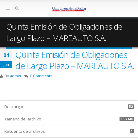
Quinta Emisión de Obligaciones de
Largo Plazo – MAREAUTO S.A.
Quinta Emisión de Obligaciones
04
de Largo Plazo – MAREAUTO S.A.
Jun
By
admin
0 Comments
Descargar
52
Tamaño del archivo
1.97 MB
Recuento de archivos
1