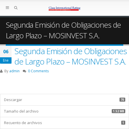
Segunda Emisión de Obligaciones de
Largo Plazo – MOSINVEST S.A.
Segunda Emisión de Obligaciones
06
de Largo Plazo – MOSINVEST S.A.
Ene
By
admin
0 Comments
Descargar
70
Tamaño del archivo
1.52 MB
Recuento de archivos
1