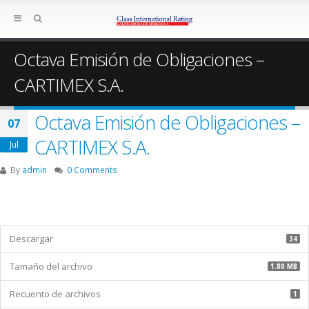
Octava Emisión de Obligaciones –
CARTIMEX S.A.
Octava Emisión de Obligaciones –
07
CARTIMEX S.A.
Jul
By
admin
0 Comments
Descargar
34
Tamaño del archivo
1.80 MB
Recuento de archivos
1