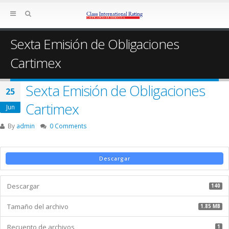
Sexta Emisión de Obligaciones
Cartimex
Sexta Emisión de Obligaciones
25
Cartimex
Jun
By
admin
0 Comments
Descargar
Descargar
140
Tamaño del archivo
1.85 MB
Recuento de archivos
1