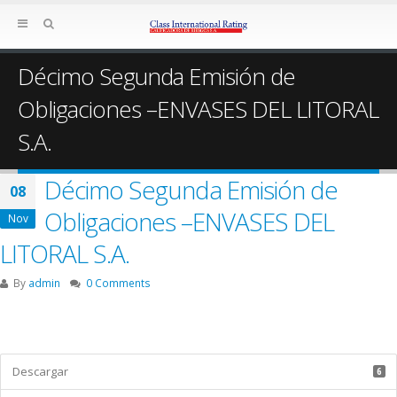
Décimo Segunda Emisión de
Obligaciones –ENVASES DEL LITORAL
S.A.
Décimo Segunda Emisión de
08
Obligaciones –ENVASES DEL
Nov
LITORAL S.A.
By
admin
0 Comments
Descargar
6