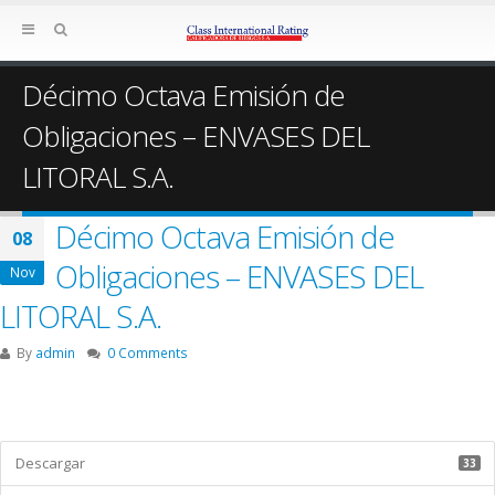
Décimo Octava Emisión de
Obligaciones – ENVASES DEL
LITORAL S.A.
Décimo Octava Emisión de
08
Obligaciones – ENVASES DEL
Nov
LITORAL S.A.
By
admin
0 Comments
Descargar
33