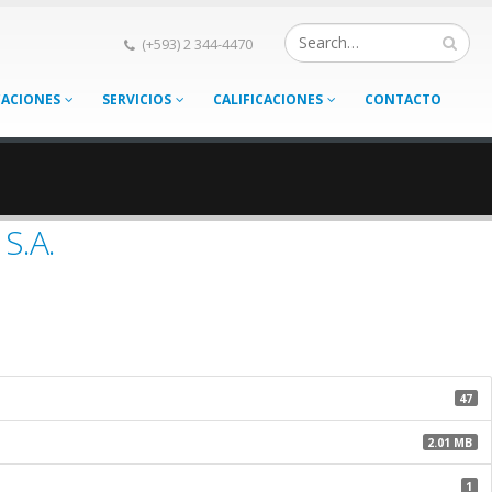
(+593) 2 344-4470
CACIONES
SERVICIOS
CALIFICACIONES
CONTACTO
S.A.
47
2.01 MB
1