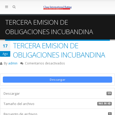
TERCERA EMISION DE
OBLIGACIONES INCUBANDINA
TERCERA EMISION DE
17
OBLIGACIONES INCUBANDINA
Ago
en
By
admin
Comentarios desactivados
TERCERA
EMISION
DE
Descargar
OBLIGACIONES
INCUBANDINA
Descargar
59
Tamaño del archivo
968.90 KB
Recuento de archivos
1