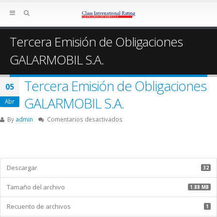
Tercera Emisión de Obligaciones
GALARMOBIL S.A.
Tercera Emisión de Obligaciones
05
GALARMOBIL S.A.
Abr
en
By
admin
Comentarios desactivados
Tercera
Emisión
de
Obligaciones
GALARMOBIL
Descargar
32
S.A.
Tamaño del archivo
1.88 MB
Recuento de archivos
1