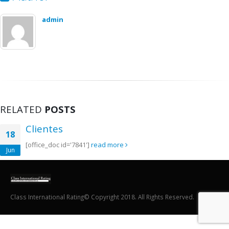
admin
RELATED
POSTS
Clientes
18
[office_doc id='7841']
read more
Jun
Class International Rating© Copyright 2018. All Rights Reserved.