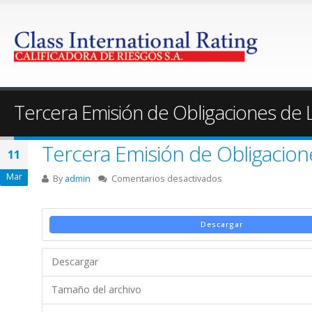
Tercera Emisión de Obligaciones de
Tercera Emisión de Obligacion
11
Mar
en
By
admin
Comentarios desactivados
Tercera
Emisión
de
Descargar
Obligaciones
de
Descargar
Largo
Plazo
Tamaño del archivo
–