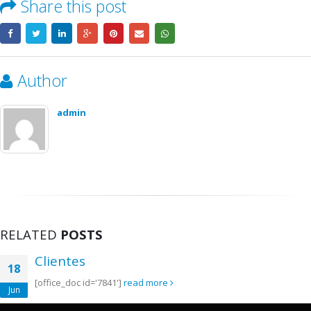
Share this post
Author
admin
RELATED
POSTS
Clientes
18
[office_doc id='7841']
read more
Jun