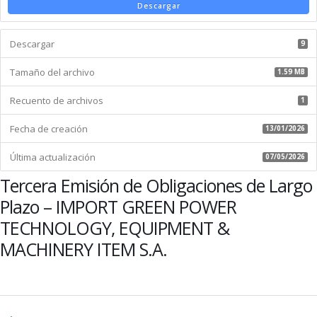
de
Descargar
Obligaciones
de
Descargar
Largo
9
Plazo
Tamaño del archivo
–
1.59 MB
IMPORT
Recuento de archivos
GREEN
1
POWER
Fecha de creación
TECHNOLOGY,
13/01/2026
EQUIPMENT
Última actualización
&
07/05/2026
MACHINERY
Tercera Emisión de Obligaciones de Largo
ITEM
S.A.
Plazo – IMPORT GREEN POWER
TECHNOLOGY, EQUIPMENT &
MACHINERY ITEM S.A.