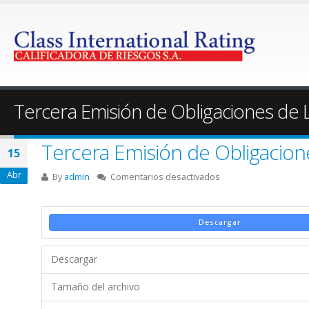
Tercera Emisión de Obligaciones de
Tercera Emisión de Obligacion
15
Abr
en
By
admin
Comentarios desactivados
Tercera
Emisión
de
Descargar
Obligaciones
de
Descargar
Largo
Plazo
Tamaño del archivo
–