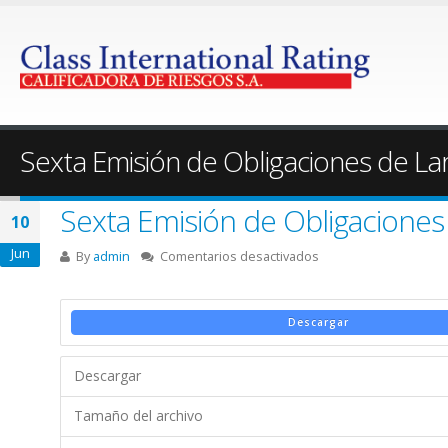
Sexta Emisión de Obligaciones de La
Sexta Emisión de Obligaciones
10
Jun
en
By
admin
Comentarios desactivados
Sexta
Emisión
de
Descargar
Obligaciones
de
Descargar
Largo
Plazo
Tamaño del archivo
–