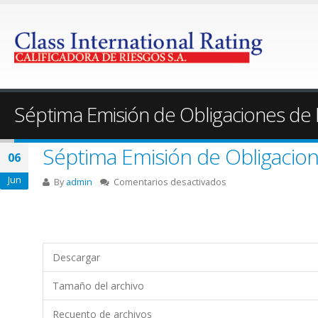
Séptima Emisión de Obligaciones de
Séptima Emisión de Obligacio
06
Jun
en
By
admin
Comentarios desactivados
Séptima
Emisión
de
Obligaciones
Descargar
de
Largo
Tamaño del archivo
Plazo
–
Recuento de archivos