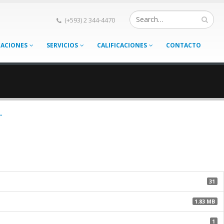
(+593) 2 344-4470
CACIONES
SERVICIOS
CALIFICACIONES
CONTACTO
.
31
1.83 MB
1