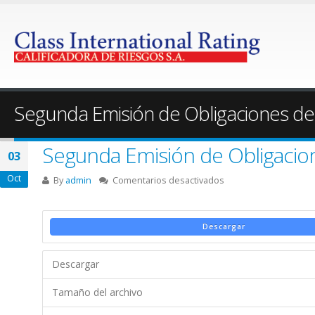
Segunda Emisión de Obligaciones d
Segunda Emisión de Obligacio
03
Oct
en
By
admin
Comentarios desactivados
Segunda
Emisión
de
Descargar
Obligaciones
de
Descargar
Largo
Plazo
Tamaño del archivo
–