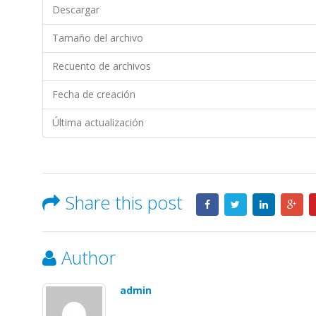
de
Descargar
Largo
Plazo–
Tamaño del archivo
PLANTAIN
REPUBLIC
Recuento de archivos
/
Fecha de creación
REPÚBLICA
DEL
Última actualización
PLÁTANO
EXPORTPLANTAIN
S.A.
Share this post
Author
admin