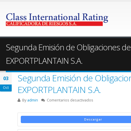
Segunda Emisión de Obligaciones 
EXPORTPLANTAIN S.A.
Segunda Emisión de Obligaci
03
EXPORTPLANTAIN S.A.
Oct
en
By
admin
Comentarios desactivados
Segunda
Emisión
de
Descargar
Obligaciones