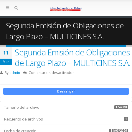
Segunda Emisión de Obligaciones de
Largo Plazo – MULTICINES S.A.
Segunda Emisión de Obligaciones
11
de Largo Plazo – MULTICINES S.A.
Mar
en
By
admin
Comentarios desactivados
Segunda
Emisión
de
Descargar
Obligaciones
de
Tamaño del archivo
Largo
1.54 MB
Plazo
Recuento de archivos
–
1
MULTICINES
Fecha de creación
S.A.
11/03/2026