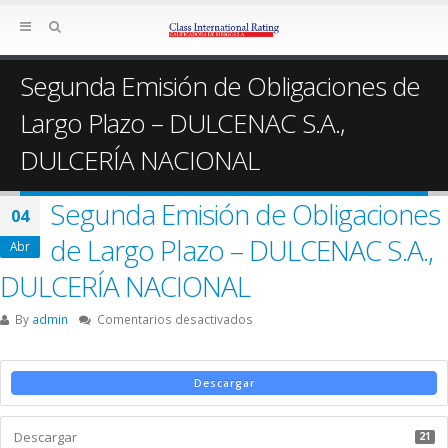
Segunda Emisión de Obligaciones de
Largo Plazo – DULCENAC S.A.,
DULCERÍA NACIONAL
Segunda Emisión de Obligaciones
04
de Largo Plazo – DULCENAC S.A.,
Abr
DULCERÍA NACIONAL
en
By
admin
Comentarios desactivados
Segunda
Emisión
de
Descargar
Obligaciones
de
Descargar
Largo
21