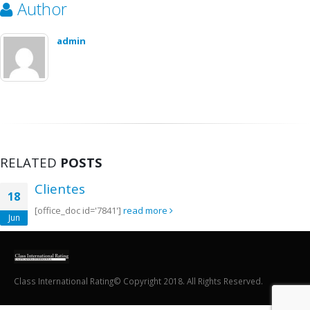
Author
admin
RELATED
POSTS
Clientes
18
[office_doc id='7841']
read more
Jun
Class International Rating© Copyright 2018. All Rights Reserved.