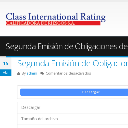
Segunda Emisión de Obligaciones de 
Segunda Emisión de Obligacion
15
Abr
en
By
admin
Comentarios desactivados
Segunda
Emisión
de
Descargar
Obligaciones
de
Descargar
Largo
Plazo
Tamaño del archivo
–