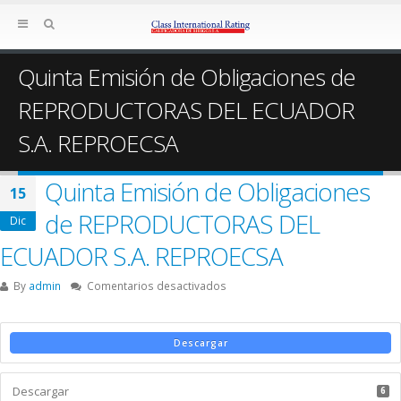
Quinta Emisión de Obligaciones de
REPRODUCTORAS DEL ECUADOR
S.A. REPROECSA
Quinta Emisión de Obligaciones
15
de REPRODUCTORAS DEL
Dic
ECUADOR S.A. REPROECSA
en
By
admin
Comentarios desactivados
Quinta
Emisión
de
Descargar
Obligaciones
de
Descargar
REPRODUCTORAS
6