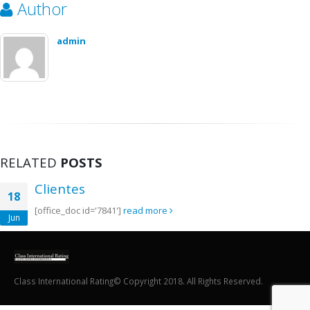
Author
admin
RELATED
POSTS
Clientes
18
[office_doc id='7841']
read more
Jun
Class International Rating© Copyright 2018. All Rights Reserved.