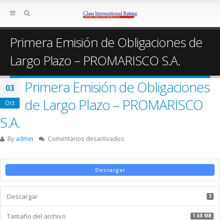
Primera Emisión de Obligaciones de
Largo Plazo – PROMARISCO S.A.
Primera Emisión de Obligaciones
03
de Largo Plazo – PROMARISCO
Oct
S.A.
en
By
admin
Comentarios desactivados
Primera
Emisión
de
Descargar
Obligaciones
de
Descargar
Largo
3
Plazo
Tamaño del archivo
–
1.68 MB