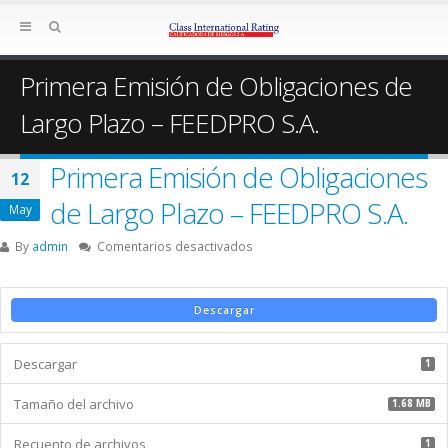
Primera Emisión de Obligaciones de
Largo Plazo – FEEDPRO S.A.
Primera Emisión de Obligaciones
12
de Largo Plazo – FEEDPRO S.A.
May
en
By
admin
Comentarios desactivados
Primera
Emisión
de
Descargar
Obligaciones
de
Descargar
Largo
1
Plazo
Tamaño del archivo
–
1.68 MB
FEEDPRO
Recuento de archivos
S.A.
1