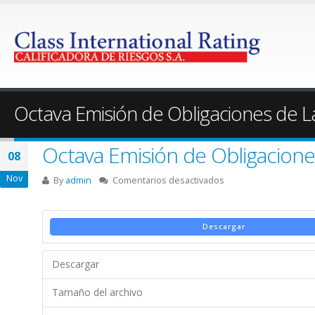
Octava Emisión de Obligaciones de 
Octava Emisión de Obligacion
08
Nov
en
By
admin
Comentarios desactivados
Octava
Emisión
de
Descargar
Obligaciones
de
Descargar
Largo
Plazo
Tamaño del archivo
–