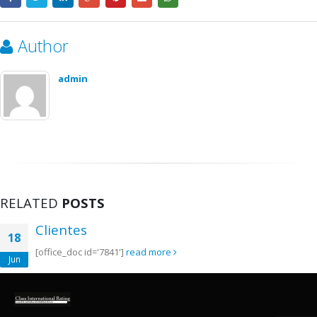
Author
admin
RELATED
POSTS
Clientes
18
[office_doc id='7841']
read more
Jun