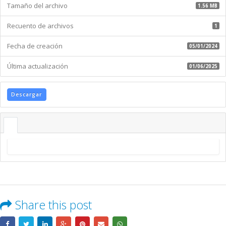
Plazo
Tamaño del archivo
1.56 MB
de
CORPORACIÓN
Recuento de archivos
1
EL
ROSADO
Fecha de creación
05/01/2024
S.A.
Última actualización
01/06/2025
Descargar
Share this post