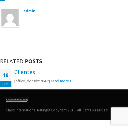
admin
RELATED
POSTS
Clientes
18
[office_doc id='7841']
read more
Jun
Class International Rating© Copyright 2018. All Rights Reserved.