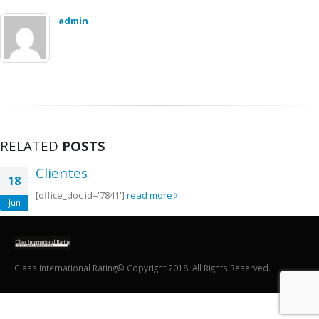
admin
RELATED
POSTS
Clientes
18
[office_doc id='7841']
read more
Jun
Class International Rating© Copyright 2018. All Rights Reserved.