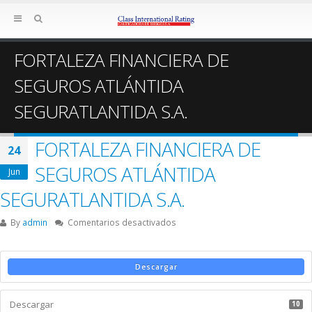
FORTALEZA FINANCIERA DE
SEGUROS ATLÁNTIDA
SEGURATLANTIDA S.A.
FORTALEZA FINANCIERA DE
24
SEGUROS ATLÁNTIDA
Jun
SEGURATLANTIDA S.A.
en
By
admin
Comentarios desactivados
FORTALEZA
FINANCIERA
DE
Descargar
SEGUROS
ATLÁNTIDA
Descargar
SEGURATLANTIDA
10