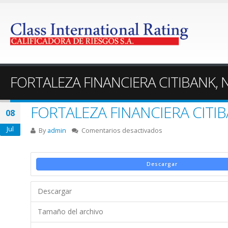
FORTALEZA FINANCIERA CITIBANK,
FORTALEZA FINANCIERA CITI
08
Jul
en
By
admin
Comentarios desactivados
FORTALEZA
FINANCIERA
CITIBANK,
Descargar
N.A.
SUCURSAL
Descargar
ECUADOR
Tamaño del archivo