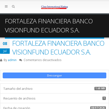
FORTALEZA FINANCIERA BANCO
VISIONFUND ECUADOR S.A.
FORTALEZA FINANCIERA BANCO
08
VISIONFUND ECUADOR S.A.
Jul
en
By
admin
Comentarios desactivados
FORTALEZA
FINANCIERA
BANCO
Descargar
VISIONFUND
ECUADOR
Tamaño del archivo
S.A.
1.68 MB
Recuento de archivos
1
Fecha de creación
08/07/2026