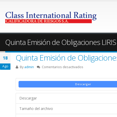
Quinta Emisión de Obligaciones LIRIS 
Quinta Emisión de Obligaciones
18
Ago
en
By
admin
Comentarios desactivados
Quinta
Emisión
de
Descargar
Obligaciones
LIRIS
Descargar
S.A.
Tamaño del archivo