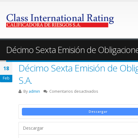
Décimo Sexta Emisión de Obligacion
Décimo Sexta Emisión de Obli
18
S.A.
Feb
en
By
admin
Comentarios desactivados
Décimo
Sexta
Emisión
Descargar
de
Obligaciones
Descargar
de