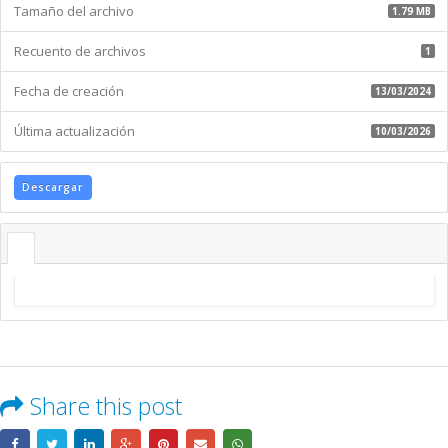
Largo
Tamaño del archivo
1.79 MB
Plazo
de
Recuento de archivos
1
INTEROC
S.A.
Fecha de creación
13/03/2024
Última actualización
10/03/2026
Descargar
Share this post