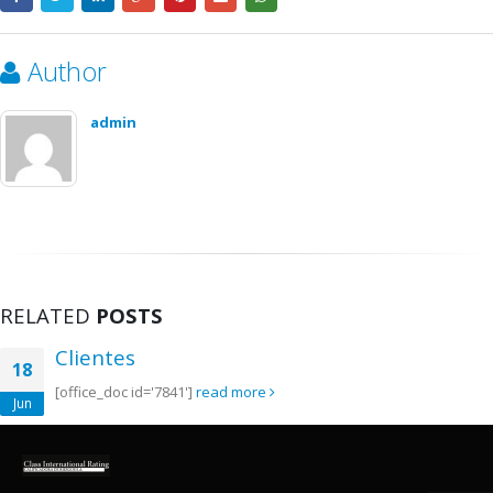
Author
admin
RELATED
POSTS
Clientes
18
[office_doc id='7841']
read more
Jun