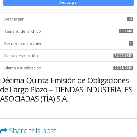
Emisión
Descargar
de
Obligaciones
Descargar
de
12
Largo
Tamaño del archivo
Plazo
1.50 MB
–
Recuento de archivos
TIENDAS
1
INDUSTRIALES
Fecha de creación
ASOCIADAS
15/04/2025
(TÍA)
Última actualización
S.A.
07/05/2026
Décima Quinta Emisión de Obligaciones
de Largo Plazo – TIENDAS INDUSTRIALES
ASOCIADAS (TÍA) S.A.
Share this post