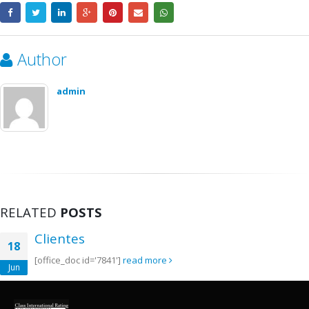
Author
admin
RELATED
POSTS
Clientes
18
[office_doc id='7841']
read more
Jun