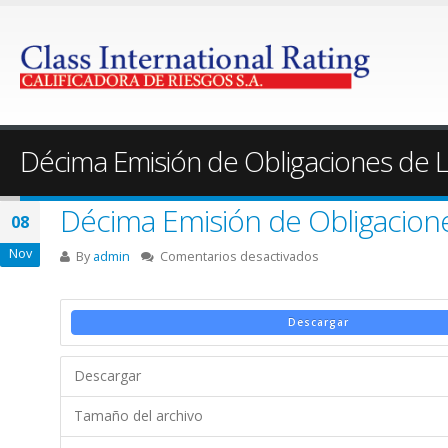
Décima Emisión de Obligaciones de 
Décima Emisión de Obligacion
08
Nov
en
By
admin
Comentarios desactivados
Décima
Emisión
de
Descargar
Obligaciones
de
Descargar
Largo
Plazo
Tamaño del archivo
–