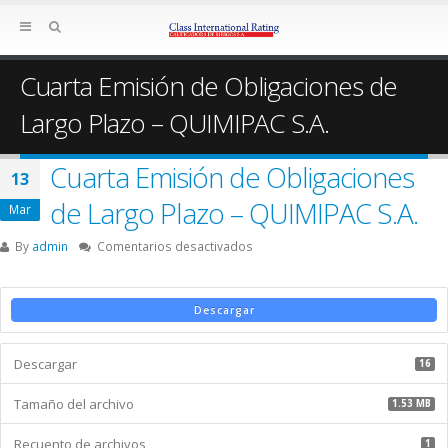
Cuarta Emisión de Obligaciones de
Largo Plazo – QUIMIPAC S.A.
Cuarta Emisión de Obligaciones
13
de Largo Plazo – QUIMIPAC S.A.
Mar
en
By
admin
Comentarios desactivados
Cuarta
Emisión
de
Descargar
Obligaciones
de
Descargar
Largo
16
Plazo
Tamaño del archivo
–
1.53 MB
QUIMIPAC
Recuento de archivos
S.A.
1