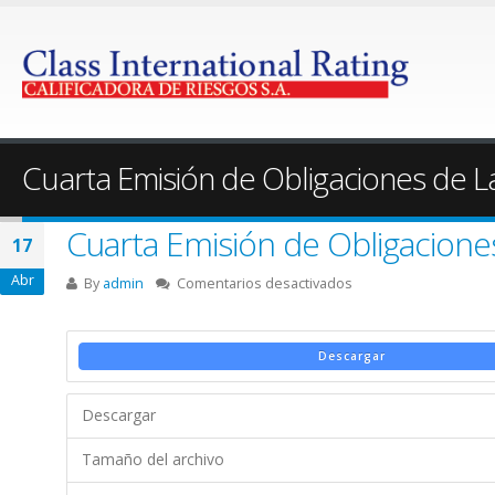
Cuarta Emisión de Obligaciones de L
Cuarta Emisión de Obligacione
17
Abr
en
By
admin
Comentarios desactivados
Cuarta
Emisión
de
Descargar
Obligaciones
de
Descargar
Largo
Plazo
Tamaño del archivo
–