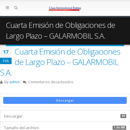
Cuarta Emisión de Obligaciones de
Largo Plazo – GALARMOBIL S.A.
Cuarta Emisión de Obligaciones
17
de Largo Plazo – GALARMOBIL
Feb
S.A.
en
By
admin
Comentarios desactivados
Cuarta
Emisión
de
Descargar
Obligaciones
de
Descargar
Largo
38
Plazo
Tamaño del archivo
–
1.56 MB